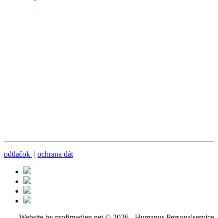
odtlačok
|
ochrana dát
Website by profimedien.net
© 2026 -
Humanus Personalservice