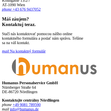
Kolingasse 13/2/7
AT-1090 Wien
phone
+43 676 9437052
Máš záujem?
Kontaktuj teraz.
Stačí nás kontaktovať pomocou nášho online
kontaktného formulára a poslať nám správu. Tešíme
sa na váš kontakt.
mail
Na kontaktný formulár
Humanus Personalservice GmbH
Nürnberger Straße 64
DE-86720 Nördlingen
Kontaktujte centrálny Nördlingen
phone
+49 9081 789590
mail
info@humanus.de