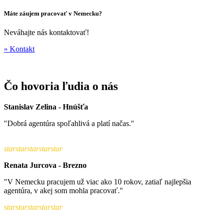
Máte záujem pracovať v Nemecku?
Neváhajte nás kontaktovať!
» Kontakt
Čo hovoria ľudia o nás
Stanislav Zelina - Hnúšťa
"Dobrá agentúra spoľahlivá a platí načas."
star
star
star
star
star
Renata Jurcova - Brezno
"V Nemecku pracujem už viac ako 10 rokov, zatiaľ najlepšia
agentúra, v akej som mohla pracovať."
star
star
star
star
star