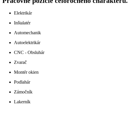
Pracovné pozície celoročného charakteru.
Elektrikár
Inštalatér
Automechanik
Autoelektrikár
CNC - Obsluhár
Zvarač
Montér okien
Podlahár
Zámočník
Lakerník